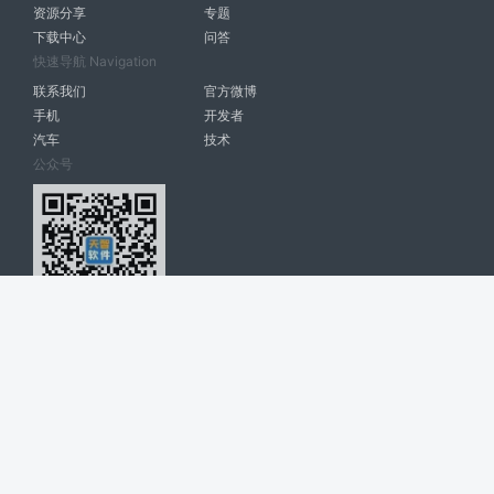
资源分享
专题
下载中心
问答
快速导航 Navigation
联系我们
官方微博
手机
开发者
汽车
技术
公众号
天智软件 南宁博大高科计算机有限公司 版权所有 ©
2026. All Rights
Reserved. tintsoft.com
网站展示的品牌信息和数据，是基于互联网大数据及品牌方的公开信息，
收集整理客观呈现，仅提供参考使用，不代表网站支持观点；如有侵权、
错误信息，请及时联系我们更正或删除！
广告与友链交换QQ: 4322897 共同关注软件行业