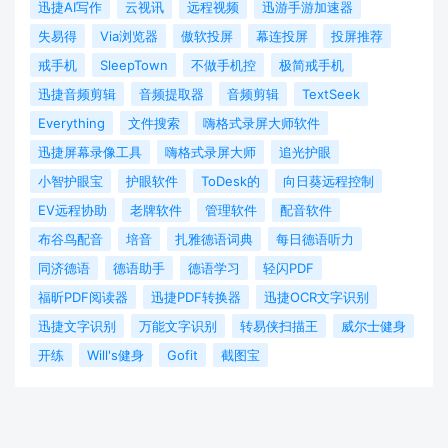
迅捷AI写作
云视讯
远程视频
迅游手游加速器
失易得
Via浏览器
傲软投屏
幕连投屏
投屏推荐
戒手机
SleepTown
不做手机控
极简戒手机
迅捷音频剪辑
音频提取器
音频剪辑
TextSeek
Everything
文件搜索
嗨格式录屏大师软件
迅捷屏幕录像工具
嗨格式录屏大师
追光护眼
小智护眼宝
护眼软件
ToDesk的
向日葵远程控制
EV远程协助
老牌软件
管理软件
配音软件
布谷鸟配音
培音
扎雅德语词典
每日德语听力
同济德语
德语助手
德语学习
轻闪PDF
福昕PDF阅读器
迅捷PDF转换器
迅捷OCR文字识别
迅捷文字识别
万能文字识别
转易侠扫描王
威尔士健身
开练
Will's健身
Gofit
截图宝