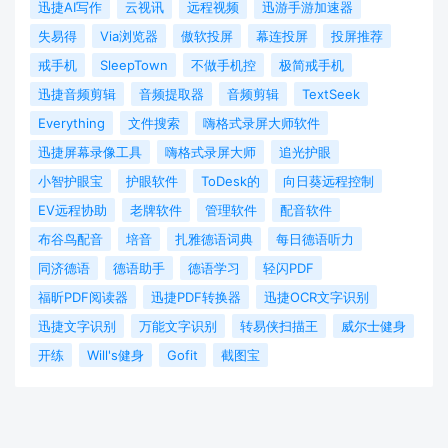
迅捷AI写作
云视讯
远程视频
迅游手游加速器
失易得
Via浏览器
傲软投屏
幕连投屏
投屏推荐
戒手机
SleepTown
不做手机控
极简戒手机
迅捷音频剪辑
音频提取器
音频剪辑
TextSeek
Everything
文件搜索
嗨格式录屏大师软件
迅捷屏幕录像工具
嗨格式录屏大师
追光护眼
小智护眼宝
护眼软件
ToDesk的
向日葵远程控制
EV远程协助
老牌软件
管理软件
配音软件
布谷鸟配音
培音
扎雅德语词典
每日德语听力
同济德语
德语助手
德语学习
轻闪PDF
福昕PDF阅读器
迅捷PDF转换器
迅捷OCR文字识别
迅捷文字识别
万能文字识别
转易侠扫描王
威尔士健身
开练
Will's健身
Gofit
截图宝