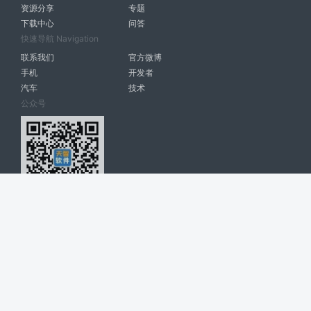
资源分享
专题
下载中心
问答
快速导航 Navigation
联系我们
官方微博
手机
开发者
汽车
技术
公众号
天智软件 南宁博大高科计算机有限公司 版权所有 ©
2026. All Rights
Reserved. tintsoft.com
网站展示的品牌信息和数据，是基于互联网大数据及品牌方的公开信息，
收集整理客观呈现，仅提供参考使用，不代表网站支持观点；如有侵权、
错误信息，请及时联系我们更正或删除！
广告与友链交换QQ: 4322897 共同关注软件行业