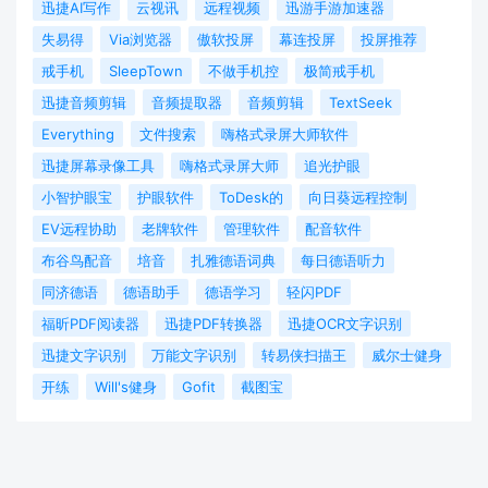
迅捷AI写作
云视讯
远程视频
迅游手游加速器
失易得
Via浏览器
傲软投屏
幕连投屏
投屏推荐
戒手机
SleepTown
不做手机控
极简戒手机
迅捷音频剪辑
音频提取器
音频剪辑
TextSeek
Everything
文件搜索
嗨格式录屏大师软件
迅捷屏幕录像工具
嗨格式录屏大师
追光护眼
小智护眼宝
护眼软件
ToDesk的
向日葵远程控制
EV远程协助
老牌软件
管理软件
配音软件
布谷鸟配音
培音
扎雅德语词典
每日德语听力
同济德语
德语助手
德语学习
轻闪PDF
福昕PDF阅读器
迅捷PDF转换器
迅捷OCR文字识别
迅捷文字识别
万能文字识别
转易侠扫描王
威尔士健身
开练
Will's健身
Gofit
截图宝