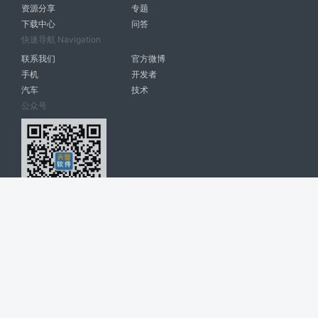
资源分享
专题
下载中心
问答
快速导航 Navigation
联系我们
官方微博
手机
开发者
汽车
技术
公众号
天智软件 南宁博大高科计算机有限公司 版权所有 ©
2026. All Rights
Reserved. tintsoft.com
网站展示的品牌信息和数据，是基于互联网大数据及品牌方的公开信息，
收集整理客观呈现，仅提供参考使用，不代表网站支持观点；如有侵权、
错误信息，请及时联系我们更正或删除！
广告与友链交换QQ: 4322897 共同关注软件行业