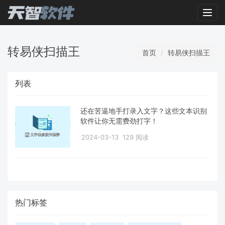
Toggl
转易侠扫描王
首页
转易侠扫描王
列表
还在苦逼地手打录入文字？这些文本识别
软件让你无需费劲打字！
2024-03-13
129 阅读
热门标签