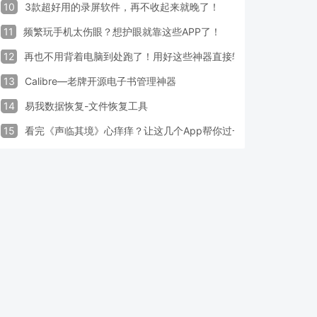
10
3款超好用的录屏软件，再不收起来就晚了！
11
频繁玩手机太伤眼？想护眼就靠这些APP了！
12
再也不用背着电脑到处跑了！用好这些神器直接轻松办公
13
Calibre—老牌开源电子书管理神器
14
易我数据恢复-文件恢复工具
15
看完《声临其境》心痒痒？让这几个App帮你过一把配音瘾