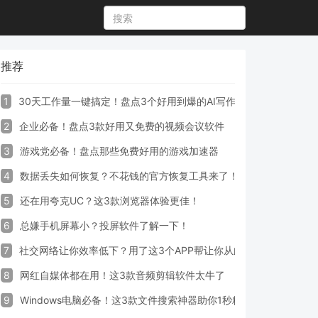
推荐
1
30天工作量一键搞定！盘点3个好用到爆的AI写作生成器工具
2
企业必备！盘点3款好用又免费的视频会议软件
3
游戏党必备！盘点那些免费好用的游戏加速器
4
数据丢失如何恢复？不花钱的官方恢复工具来了！
5
还在用夸克UC？这3款浏览器体验更佳！
6
总嫌手机屏幕小？投屏软件了解一下！
7
社交网络让你效率低下？用了这3个APP帮让你从此戒掉手机！
8
网红自媒体都在用！这3款音频剪辑软件太牛了
9
Windows电脑必备！这3款文件搜索神器助你1秒精准定位文件