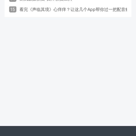
15
看完《声临其境》心痒痒？让这几个App帮你过一把配音瘾