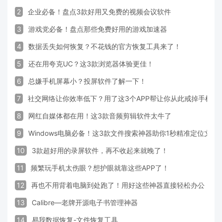
2
企业必备！盘点3款好用又免费的视频会议软件
3
游戏党必备！盘点那些免费好用的游戏加速器
4
数据丢失如何恢复？不花钱的官方恢复工具来了！
5
还在用夸克UC？这3款浏览器体验更佳！
6
总嫌手机屏幕小？投屏软件了解一下！
7
社交网络让你效率低下？用了这3个APP帮让你从此戒掉手机！
8
网红自媒体都在用！这3款音频剪辑软件太牛了
9
Windows电脑必备！这3款文件搜索神器助你1秒精准定位文件
10
3款超好用的录屏软件，再不收起来就晚了！
11
频繁玩手机太伤眼？想护眼就靠这些APP了！
12
再也不用背着电脑到处跑了！用好这些神器直接轻松办公
13
Calibre—老牌开源电子书管理神器
14
易我数据恢复-文件恢复工具