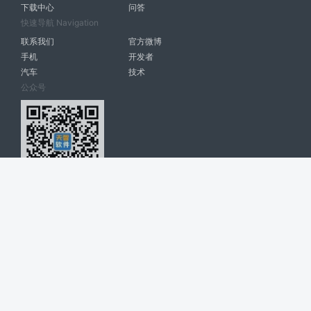
下载中心
问答
快速导航 Navigation
联系我们
官方微博
手机
开发者
汽车
技术
公众号
天智软件 南宁博大高科计算机有限公司 版权所有 ©
2026. All Rights
Reserved. tintsoft.com
网站展示的品牌信息和数据，是基于互联网大数据及品牌方的公开信息，
收集整理客观呈现，仅提供参考使用，不代表网站支持观点；如有侵权、
错误信息，请及时联系我们更正或删除！
广告与友链交换QQ: 4322897 共同关注软件行业
博大软件
盈门
ManualLib