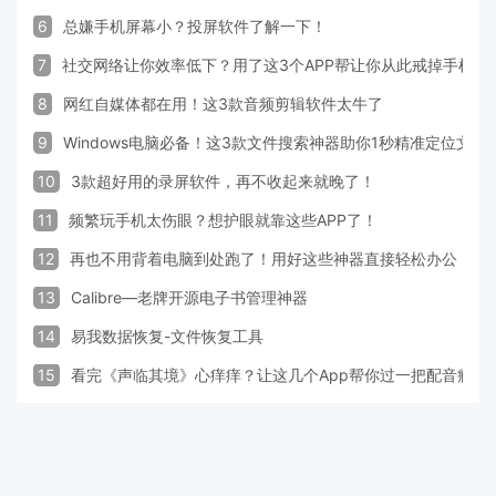
6
总嫌手机屏幕小？投屏软件了解一下！
7
社交网络让你效率低下？用了这3个APP帮让你从此戒掉手机！
8
网红自媒体都在用！这3款音频剪辑软件太牛了
9
Windows电脑必备！这3款文件搜索神器助你1秒精准定位文件
10
3款超好用的录屏软件，再不收起来就晚了！
11
频繁玩手机太伤眼？想护眼就靠这些APP了！
12
再也不用背着电脑到处跑了！用好这些神器直接轻松办公
13
Calibre—老牌开源电子书管理神器
14
易我数据恢复-文件恢复工具
15
看完《声临其境》心痒痒？让这几个App帮你过一把配音瘾