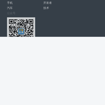
手机
开发者
汽车
技术
公众号
天智软件 南宁博大高科计算机有限公司 版权所有 ©
2026. All Rights
Reserved. tintsoft.com
网站展示的品牌信息和数据，是基于互联网大数据及品牌方的公开信息，
收集整理客观呈现，仅提供参考使用，不代表网站支持观点；如有侵权、
错误信息，请及时联系我们更正或删除！
广告与友链交换QQ: 4322897 共同关注软件行业
博大软件
盈门
ManualLib