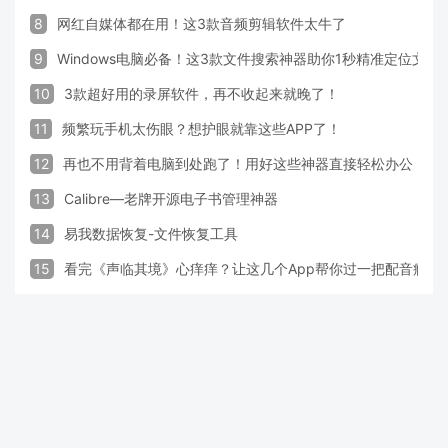
8
网红自媒体都在用！这3款音频剪辑软件太牛了
9
Windows电脑必备！这3款文件搜索神器助你1秒精准定位文件
10
3款超好用的录屏软件，再不收起来就晚了！
11
频繁玩手机太伤眼？想护眼就靠这些APP了！
12
再也不用背着电脑到处跑了！用好这些神器直接轻松办公
13
Calibre—老牌开源电子书管理神器
14
易我数据恢复-文件恢复工具
15
看完《声临其境》心痒痒？让这几个App帮你过一把配音瘾