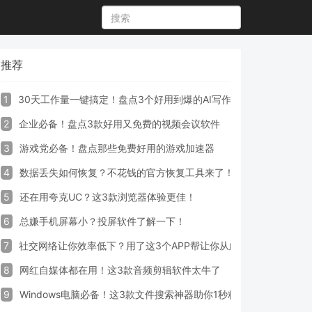
推荐
1
30天工作量一键搞定！盘点3个好用到爆的AI写作生成器工具
2
企业必备！盘点3款好用又免费的视频会议软件
3
游戏党必备！盘点那些免费好用的游戏加速器
4
数据丢失如何恢复？不花钱的官方恢复工具来了！
5
还在用夸克UC？这3款浏览器体验更佳！
6
总嫌手机屏幕小？投屏软件了解一下！
7
社交网络让你效率低下？用了这3个APP帮让你从此戒掉手机！
8
网红自媒体都在用！这3款音频剪辑软件太牛了
9
Windows电脑必备！这3款文件搜索神器助你1秒精准定位文件