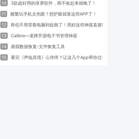
10
3款超好用的录屏软件，再不收起来就晚了！
11
频繁玩手机太伤眼？想护眼就靠这些APP了！
12
再也不用背着电脑到处跑了！用好这些神器直接轻松办公
13
Calibre—老牌开源电子书管理神器
14
易我数据恢复-文件恢复工具
15
看完《声临其境》心痒痒？让这几个App帮你过一把配音瘾