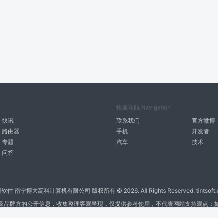
快速导航 Navigation
快讯
联系我们
官方微博
路由器
手机
开发者
专题
汽车
技术
问答
智软件 南宁博大高科计算机有限公司 版权所有 ©
2026. All Rights Reserved. tintsoft
及品牌方的公开信息，收集整理客观呈现，仅提供参考使用，不代表网站支持观点；
广告与友链交换QQ: 4322897 共同关注软件行业