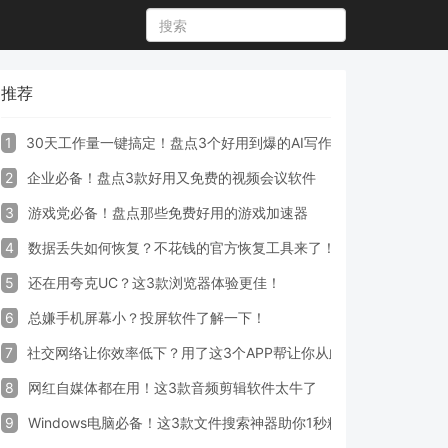
推荐
1
30天工作量一键搞定！盘点3个好用到爆的AI写作生成器工具
2
企业必备！盘点3款好用又免费的视频会议软件
3
游戏党必备！盘点那些免费好用的游戏加速器
4
数据丢失如何恢复？不花钱的官方恢复工具来了！
5
还在用夸克UC？这3款浏览器体验更佳！
6
总嫌手机屏幕小？投屏软件了解一下！
7
社交网络让你效率低下？用了这3个APP帮让你从此戒掉手机！
8
网红自媒体都在用！这3款音频剪辑软件太牛了
9
Windows电脑必备！这3款文件搜索神器助你1秒精准定位文件