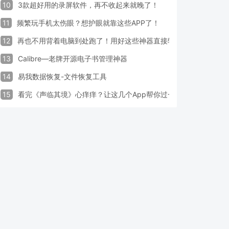
10
3款超好用的录屏软件，再不收起来就晚了！
11
频繁玩手机太伤眼？想护眼就靠这些APP了！
12
再也不用背着电脑到处跑了！用好这些神器直接轻松办公
13
Calibre—老牌开源电子书管理神器
14
易我数据恢复-文件恢复工具
15
看完《声临其境》心痒痒？让这几个App帮你过一把配音瘾