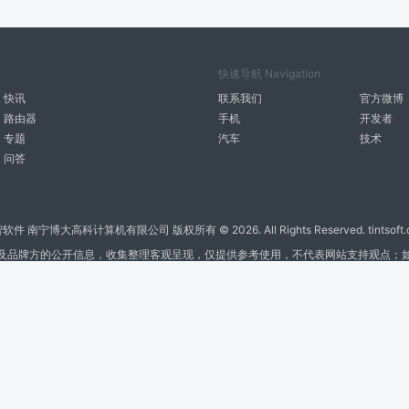
快速导航 Navigation
快讯
联系我们
官方微博
路由器
手机
开发者
专题
汽车
技术
问答
智软件 南宁博大高科计算机有限公司 版权所有 ©
2026. All Rights Reserved. tintsoft
及品牌方的公开信息，收集整理客观呈现，仅提供参考使用，不代表网站支持观点；
广告与友链交换QQ: 4322897 共同关注软件行业
博大软件
盈门
ManualLib