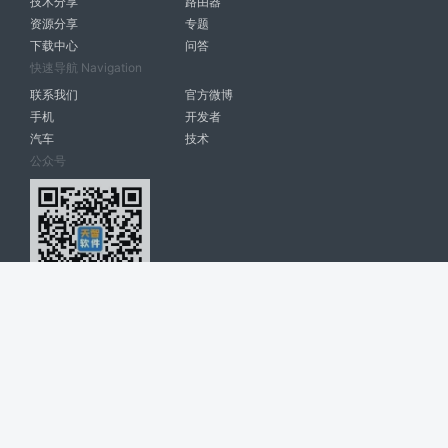
技术分享
路由器
资源分享
专题
下载中心
问答
快速导航 Navigation
联系我们
官方微博
手机
开发者
汽车
技术
公众号
天智软件 南宁博大高科计算机有限公司 版权所有 ©
2026. All Rights
Reserved. tintsoft.com
网站展示的品牌信息和数据，是基于互联网大数据及品牌方的公开信息，
收集整理客观呈现，仅提供参考使用，不代表网站支持观点；如有侵权、
错误信息，请及时联系我们更正或删除！
广告与友链交换QQ: 4322897 共同关注软件行业