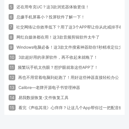
5
还在用夸克UC？这3款浏览器体验更佳！
6
总嫌手机屏幕小？投屏软件了解一下！
7
社交网络让你效率低下？用了这3个APP帮让你从此戒掉手机！
8
网红自媒体都在用！这3款音频剪辑软件太牛了
9
Windows电脑必备！这3款文件搜索神器助你1秒精准定位文件
10
3款超好用的录屏软件，再不收起来就晚了！
11
频繁玩手机太伤眼？想护眼就靠这些APP了！
12
再也不用背着电脑到处跑了！用好这些神器直接轻松办公
13
Calibre—老牌开源电子书管理神器
14
易我数据恢复-文件恢复工具
15
看完《声临其境》心痒痒？让这几个App帮你过一把配音瘾