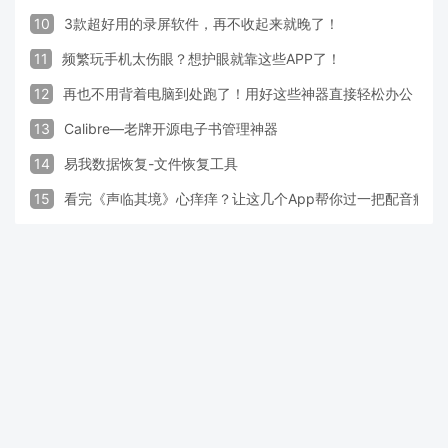
10
3款超好用的录屏软件，再不收起来就晚了！
11
频繁玩手机太伤眼？想护眼就靠这些APP了！
12
再也不用背着电脑到处跑了！用好这些神器直接轻松办公
13
Calibre—老牌开源电子书管理神器
14
易我数据恢复-文件恢复工具
15
看完《声临其境》心痒痒？让这几个App帮你过一把配音瘾