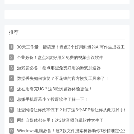
推荐
1
30天工作量一键搞定！盘点3个好用到爆的AI写作生成器工具
2
企业必备！盘点3款好用又免费的视频会议软件
3
游戏党必备！盘点那些免费好用的游戏加速器
4
数据丢失如何恢复？不花钱的官方恢复工具来了！
5
还在用夸克UC？这3款浏览器体验更佳！
6
总嫌手机屏幕小？投屏软件了解一下！
7
社交网络让你效率低下？用了这3个APP帮让你从此戒掉手机！
8
网红自媒体都在用！这3款音频剪辑软件太牛了
9
Windows电脑必备！这3款文件搜索神器助你1秒精准定位文件