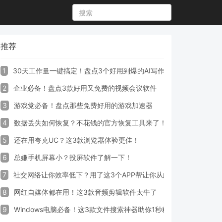
推荐
1
30天工作量一键搞定！盘点3个好用到爆的AI写作生成器工具
2
企业必备！盘点3款好用又免费的视频会议软件
3
游戏党必备！盘点那些免费好用的游戏加速器
4
数据丢失如何恢复？不花钱的官方恢复工具来了！
5
还在用夸克UC？这3款浏览器体验更佳！
6
总嫌手机屏幕小？投屏软件了解一下！
7
社交网络让你效率低下？用了这3个APP帮让你从此戒掉手机！
8
网红自媒体都在用！这3款音频剪辑软件太牛了
9
Windows电脑必备！这3款文件搜索神器助你1秒精准定位文件