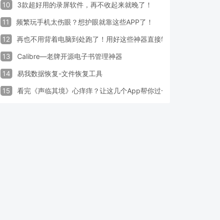
10
3款超好用的录屏软件，再不收起来就晚了！
11
频繁玩手机太伤眼？想护眼就靠这些APP了！
12
再也不用背着电脑到处跑了！用好这些神器直接轻松办公
13
Calibre—老牌开源电子书管理神器
14
易我数据恢复-文件恢复工具
15
看完《声临其境》心痒痒？让这几个App帮你过一把配音瘾