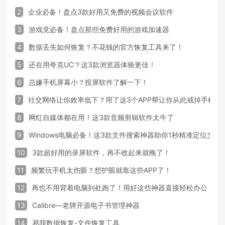
2
企业必备！盘点3款好用又免费的视频会议软件
3
游戏党必备！盘点那些免费好用的游戏加速器
4
数据丢失如何恢复？不花钱的官方恢复工具来了！
5
还在用夸克UC？这3款浏览器体验更佳！
6
总嫌手机屏幕小？投屏软件了解一下！
7
社交网络让你效率低下？用了这3个APP帮让你从此戒掉手机！
8
网红自媒体都在用！这3款音频剪辑软件太牛了
9
Windows电脑必备！这3款文件搜索神器助你1秒精准定位文件
10
3款超好用的录屏软件，再不收起来就晚了！
11
频繁玩手机太伤眼？想护眼就靠这些APP了！
12
再也不用背着电脑到处跑了！用好这些神器直接轻松办公
13
Calibre—老牌开源电子书管理神器
14
易我数据恢复-文件恢复工具