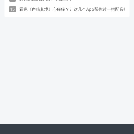
15
看完《声临其境》心痒痒？让这几个App帮你过一把配音瘾