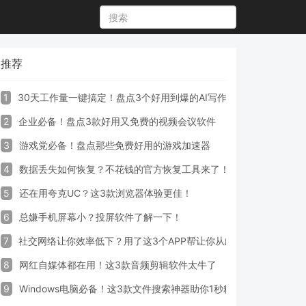
推荐
1
30天工作量一键搞定！盘点3个好用到爆的AI写作生成器工具
2
企业必备！盘点3款好用又免费的视频会议软件
3
游戏党必备！盘点那些免费好用的游戏加速器
4
数据丢失如何恢复？不花钱的官方恢复工具来了！
5
还在用夸克UC？这3款浏览器体验更佳！
6
总嫌手机屏幕小？投屏软件了解一下！
7
社交网络让你效率低下？用了这3个APP帮让你从此戒掉手机！
8
网红自媒体都在用！这3款音频剪辑软件太牛了
9
Windows电脑必备！这3款文件搜索神器助你1秒精准定位文件