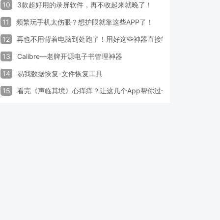
10
3款超好用的录屏软件，再不收起来就晚了！
11
频繁玩手机太伤眼？想护眼就靠这些APP了！
12
再也不用背着电脑到处跑了！用好这些神器直接轻松办公
13
Calibre—老牌开源电子书管理神器
14
易我数据恢复-文件恢复工具
15
看完《声临其境》心痒痒？让这几个App帮你过一把配音瘾