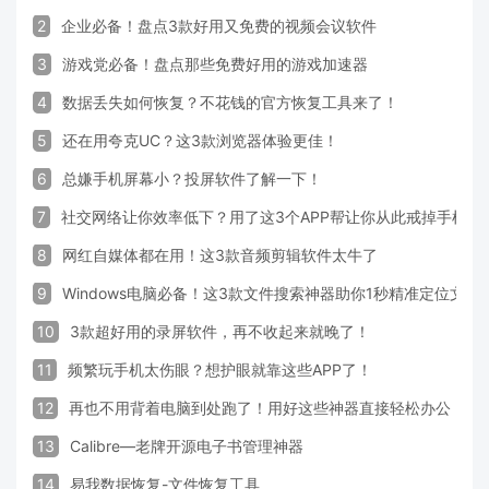
2
企业必备！盘点3款好用又免费的视频会议软件
3
游戏党必备！盘点那些免费好用的游戏加速器
4
数据丢失如何恢复？不花钱的官方恢复工具来了！
5
还在用夸克UC？这3款浏览器体验更佳！
6
总嫌手机屏幕小？投屏软件了解一下！
7
社交网络让你效率低下？用了这3个APP帮让你从此戒掉手机！
8
网红自媒体都在用！这3款音频剪辑软件太牛了
9
Windows电脑必备！这3款文件搜索神器助你1秒精准定位文件
10
3款超好用的录屏软件，再不收起来就晚了！
11
频繁玩手机太伤眼？想护眼就靠这些APP了！
12
再也不用背着电脑到处跑了！用好这些神器直接轻松办公
13
Calibre—老牌开源电子书管理神器
14
易我数据恢复-文件恢复工具