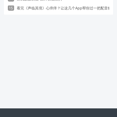
15
看完《声临其境》心痒痒？让这几个App帮你过一把配音瘾