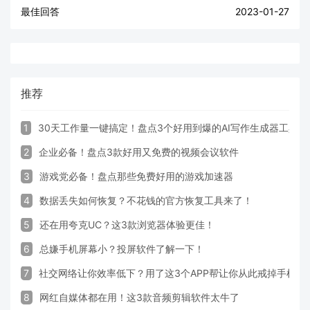
最佳回答
2023-01-27
推荐
1
30天工作量一键搞定！盘点3个好用到爆的AI写作生成器工具
2
企业必备！盘点3款好用又免费的视频会议软件
3
游戏党必备！盘点那些免费好用的游戏加速器
4
数据丢失如何恢复？不花钱的官方恢复工具来了！
5
还在用夸克UC？这3款浏览器体验更佳！
6
总嫌手机屏幕小？投屏软件了解一下！
7
社交网络让你效率低下？用了这3个APP帮让你从此戒掉手机！
8
网红自媒体都在用！这3款音频剪辑软件太牛了