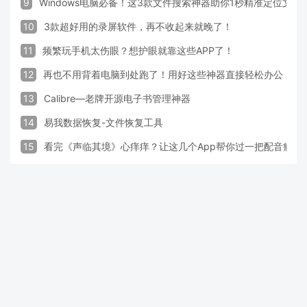
9
Windows电脑必备！这3款文件搜索神器助你1秒精准定位文件
10
3款超好用的录屏软件，再不收起来就晚了！
11
频繁玩手机太伤眼？想护眼就靠这些APP了！
12
再也不用背着电脑到处跑了！用好这些神器直接轻松办公
13
Calibre—老牌开源电子书管理神器
14
易我数据恢复-文件恢复工具
15
看完《声临其境》心痒痒？让这几个App帮你过一把配音瘾