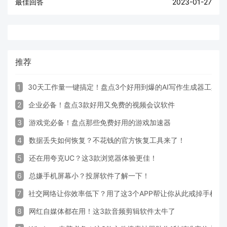
最佳回答
2023-01-27
推荐
1
30天工作量一键搞定！盘点3个好用到爆的AI写作生成器工具
2
企业必备！盘点3款好用又免费的视频会议软件
3
游戏党必备！盘点那些免费好用的游戏加速器
4
数据丢失如何恢复？不花钱的官方恢复工具来了！
5
还在用夸克UC？这3款浏览器体验更佳！
6
总嫌手机屏幕小？投屏软件了解一下！
7
社交网络让你效率低下？用了这3个APP帮让你从此戒掉手机！
8
网红自媒体都在用！这3款音频剪辑软件太牛了