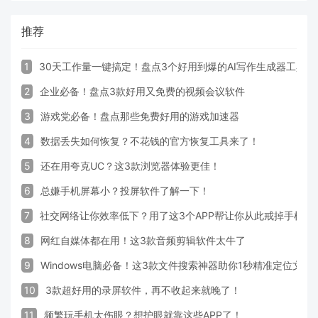
推荐
1
30天工作量一键搞定！盘点3个好用到爆的AI写作生成器工具
2
企业必备！盘点3款好用又免费的视频会议软件
3
游戏党必备！盘点那些免费好用的游戏加速器
4
数据丢失如何恢复？不花钱的官方恢复工具来了！
5
还在用夸克UC？这3款浏览器体验更佳！
6
总嫌手机屏幕小？投屏软件了解一下！
7
社交网络让你效率低下？用了这3个APP帮让你从此戒掉手机！
8
网红自媒体都在用！这3款音频剪辑软件太牛了
9
Windows电脑必备！这3款文件搜索神器助你1秒精准定位文件
10
3款超好用的录屏软件，再不收起来就晚了！
11
频繁玩手机太伤眼？想护眼就靠这些APP了！