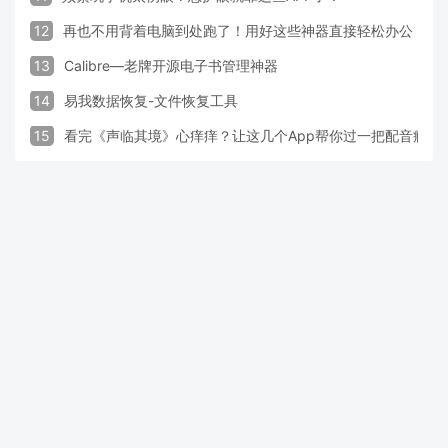
12
再也不用背着电脑到处跑了！用好这些神器直接轻松办公
13
Calibre—老牌开源电子书管理神器
14
易我数据恢复-文件恢复工具
15
看完《声临其境》心痒痒？让这几个App帮你过一把配音瘾