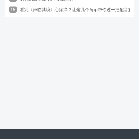
15
看完《声临其境》心痒痒？让这几个App帮你过一把配音瘾