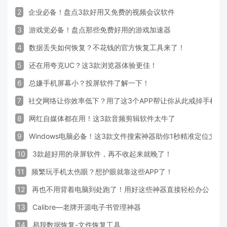
2
企业必备！盘点3款好用又免费的视频会议软件
3
游戏党必备！盘点那些免费好用的游戏加速器
4
数据丢失如何恢复？不花钱的官方恢复工具来了！
5
还在用夸克UC？这3款浏览器体验更佳！
6
总嫌手机屏幕小？投屏软件了解一下！
7
社交网络让你效率低下？用了这3个APP帮让你从此戒掉手机！
8
网红自媒体都在用！这3款音频剪辑软件太牛了
9
Windows电脑必备！这3款文件搜索神器助你1秒精准定位文件
10
3款超好用的录屏软件，再不收起来就晚了！
11
频繁玩手机太伤眼？想护眼就靠这些APP了！
12
再也不用背着电脑到处跑了！用好这些神器直接轻松办公
13
Calibre—老牌开源电子书管理神器
14
易我数据恢复-文件恢复工具