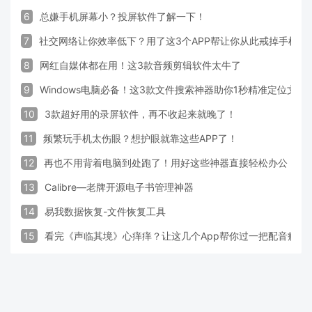
6
总嫌手机屏幕小？投屏软件了解一下！
7
社交网络让你效率低下？用了这3个APP帮让你从此戒掉手机！
8
网红自媒体都在用！这3款音频剪辑软件太牛了
9
Windows电脑必备！这3款文件搜索神器助你1秒精准定位文件
10
3款超好用的录屏软件，再不收起来就晚了！
11
频繁玩手机太伤眼？想护眼就靠这些APP了！
12
再也不用背着电脑到处跑了！用好这些神器直接轻松办公
13
Calibre—老牌开源电子书管理神器
14
易我数据恢复-文件恢复工具
15
看完《声临其境》心痒痒？让这几个App帮你过一把配音瘾