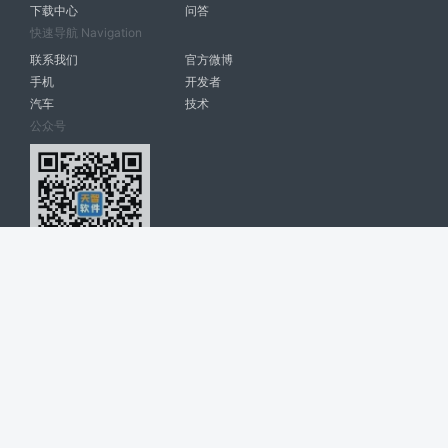
下载中心
问答
快速导航 Navigation
联系我们
官方微博
手机
开发者
汽车
技术
公众号
天智软件 南宁博大高科计算机有限公司 版权所有 ©
2026. All Rights
Reserved. tintsoft.com
网站展示的品牌信息和数据，是基于互联网大数据及品牌方的公开信息，
收集整理客观呈现，仅提供参考使用，不代表网站支持观点；如有侵权、
错误信息，请及时联系我们更正或删除！
广告与友链交换QQ: 4322897 共同关注软件行业
博大软件
盈门
ManualLib