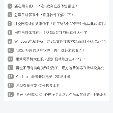
5
还在用夸克UC？这3款浏览器体验更佳！
6
总嫌手机屏幕小？投屏软件了解一下！
7
社交网络让你效率低下？用了这3个APP帮让你从此戒掉手机！
8
网红自媒体都在用！这3款音频剪辑软件太牛了
9
Windows电脑必备！这3款文件搜索神器助你1秒精准定位文件
10
3款超好用的录屏软件，再不收起来就晚了！
11
频繁玩手机太伤眼？想护眼就靠这些APP了！
12
再也不用背着电脑到处跑了！用好这些神器直接轻松办公
13
Calibre—老牌开源电子书管理神器
14
易我数据恢复-文件恢复工具
15
看完《声临其境》心痒痒？让这几个App帮你过一把配音瘾