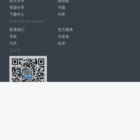
技术分享
路由器
资源分享
专题
下载中心
问答
快速导航 Navigation
联系我们
官方微博
手机
开发者
汽车
技术
公众号
天智软件 南宁博大高科计算机有限公司 版权所有 ©
2026. All Rights
Reserved. tintsoft.com
网站展示的品牌信息和数据，是基于互联网大数据及品牌方的公开信息，
收集整理客观呈现，仅提供参考使用，不代表网站支持观点；如有侵权、
错误信息，请及时联系我们更正或删除！
广告与友链交换QQ: 4322897 共同关注软件行业