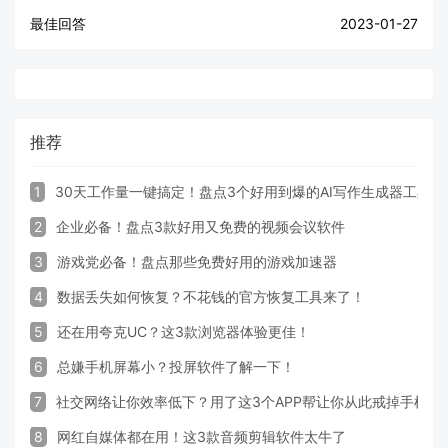
最佳回答
2023-01-27
推荐
1
30天工作量一键搞定！盘点3个好用到爆的AI写作生成器工具
2
企业必备！盘点3款好用又免费的视频会议软件
3
游戏党必备！盘点那些免费好用的游戏加速器
4
数据丢失如何恢复？不花钱的官方恢复工具来了！
5
还在用夸克UC？这3款浏览器体验更佳！
6
总嫌手机屏幕小？投屏软件了解一下！
7
社交网络让你效率低下？用了这3个APP帮让你从此戒掉手机！
8
网红自媒体都在用！这3款音频剪辑软件太牛了