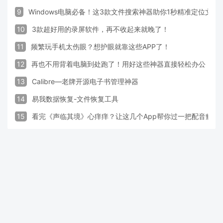
9
Windows电脑必备！这3款文件搜索神器助你1秒精准定位文件
10
3款超好用的录屏软件，再不收起来就晚了！
11
频繁玩手机太伤眼？想护眼就靠这些APP了！
12
再也不用背着电脑到处跑了！用好这些神器直接轻松办公
13
Calibre—老牌开源电子书管理神器
14
易我数据恢复-文件恢复工具
15
看完《声临其境》心痒痒？让这几个App帮你过一把配音瘾