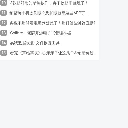
10
3款超好用的录屏软件，再不收起来就晚了！
11
频繁玩手机太伤眼？想护眼就靠这些APP了！
12
再也不用背着电脑到处跑了！用好这些神器直接轻松办公
13
Calibre—老牌开源电子书管理神器
14
易我数据恢复-文件恢复工具
15
看完《声临其境》心痒痒？让这几个App帮你过一把配音瘾