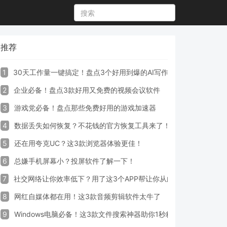
推荐
1
30天工作量一键搞定！盘点3个好用到爆的AI写作生成器工具
2
企业必备！盘点3款好用又免费的视频会议软件
3
游戏党必备！盘点那些免费好用的游戏加速器
4
数据丢失如何恢复？不花钱的官方恢复工具来了！
5
还在用夸克UC？这3款浏览器体验更佳！
6
总嫌手机屏幕小？投屏软件了解一下！
7
社交网络让你效率低下？用了这3个APP帮让你从此戒掉手机！
8
网红自媒体都在用！这3款音频剪辑软件太牛了
9
Windows电脑必备！这3款文件搜索神器助你1秒精准定位文件