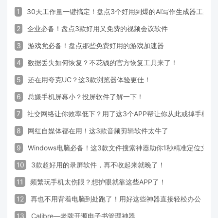
1
30天工作量一键搞定！盘点3个好用到爆的AI写作生成器工具
2
企业必备！盘点3款好用又免费的视频会议软件
3
游戏党必备！盘点那些免费好用的游戏加速器
4
数据丢失如何恢复？不花钱的官方恢复工具来了！
5
还在用夸克UC？这3款浏览器体验更佳！
6
总嫌手机屏幕小？投屏软件了解一下！
7
社交网络让你效率低下？用了这3个APP帮让你从此戒掉手机！
8
网红自媒体都在用！这3款音频剪辑软件太牛了
9
Windows电脑必备！这3款文件搜索神器助你1秒精准定位文件
10
3款超好用的录屏软件，再不收起来就晚了！
11
频繁玩手机太伤眼？想护眼就靠这些APP了！
12
再也不用背着电脑到处跑了！用好这些神器直接轻松办公
13
Calibre—老牌开源电子书管理神器