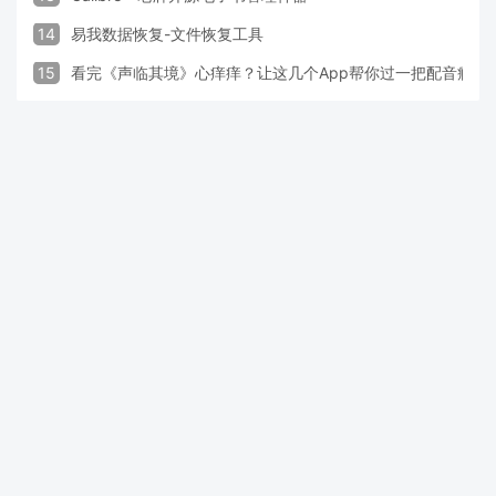
14
易我数据恢复-文件恢复工具
15
看完《声临其境》心痒痒？让这几个App帮你过一把配音瘾