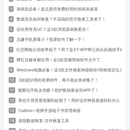
3
游戏党必备！盘点那些免费好用的游戏加速器
4
数据丢失如何恢复？不花钱的官方恢复工具来了！
5
还在用夸克UC？这3款浏览器体验更佳！
6
总嫌手机屏幕小？投屏软件了解一下！
7
社交网络让你效率低下？用了这3个APP帮让你从此戒掉手机！
8
网红自媒体都在用！这3款音频剪辑软件太牛了
9
Windows电脑必备！这3款文件搜索神器助你1秒精准定位文件
10
3款超好用的录屏软件，再不收起来就晚了！
11
频繁玩手机太伤眼？想护眼就靠这些APP了！
12
再也不用背着电脑到处跑了！用好这些神器直接轻松办公
13
Calibre—老牌开源电子书管理神器
14
易我数据恢复-文件恢复工具