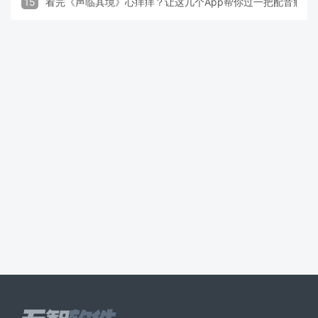
15
看完《声临其境》心痒痒？让这几个App帮你过一把配音瘾