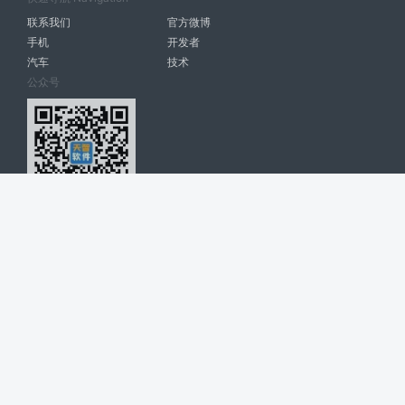
联系我们
官方微博
手机
开发者
汽车
技术
公众号
天智软件 南宁博大高科计算机有限公司 版权所有 ©
2026. All Rights
Reserved. tintsoft.com
网站展示的品牌信息和数据，是基于互联网大数据及品牌方的公开信息，
收集整理客观呈现，仅提供参考使用，不代表网站支持观点；如有侵权、
错误信息，请及时联系我们更正或删除！
广告与友链交换QQ: 4322897 共同关注软件行业
博大软件
盈门
ManualLib