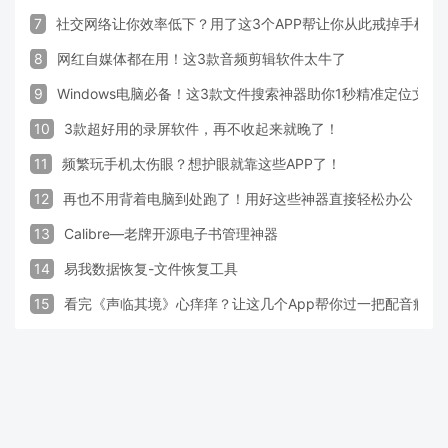
7
社交网络让你效率低下？用了这3个APP帮让你从此戒掉手机！
8
网红自媒体都在用！这3款音频剪辑软件太牛了
9
Windows电脑必备！这3款文件搜索神器助你1秒精准定位文件
10
3款超好用的录屏软件，再不收起来就晚了！
11
频繁玩手机太伤眼？想护眼就靠这些APP了！
12
再也不用背着电脑到处跑了！用好这些神器直接轻松办公
13
Calibre—老牌开源电子书管理神器
14
易我数据恢复-文件恢复工具
15
看完《声临其境》心痒痒？让这几个App帮你过一把配音瘾