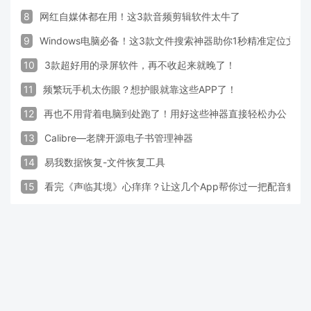
8
网红自媒体都在用！这3款音频剪辑软件太牛了
9
Windows电脑必备！这3款文件搜索神器助你1秒精准定位文件
10
3款超好用的录屏软件，再不收起来就晚了！
11
频繁玩手机太伤眼？想护眼就靠这些APP了！
12
再也不用背着电脑到处跑了！用好这些神器直接轻松办公
13
Calibre—老牌开源电子书管理神器
14
易我数据恢复-文件恢复工具
15
看完《声临其境》心痒痒？让这几个App帮你过一把配音瘾