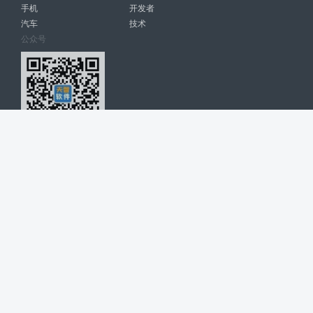
手机
开发者
汽车
技术
公众号
天智软件 南宁博大高科计算机有限公司 版权所有 ©
2026. All Rights
Reserved. tintsoft.com
网站展示的品牌信息和数据，是基于互联网大数据及品牌方的公开信息，
收集整理客观呈现，仅提供参考使用，不代表网站支持观点；如有侵权、
错误信息，请及时联系我们更正或删除！
广告与友链交换QQ: 4322897 共同关注软件行业
博大软件
盈门
ManualLib