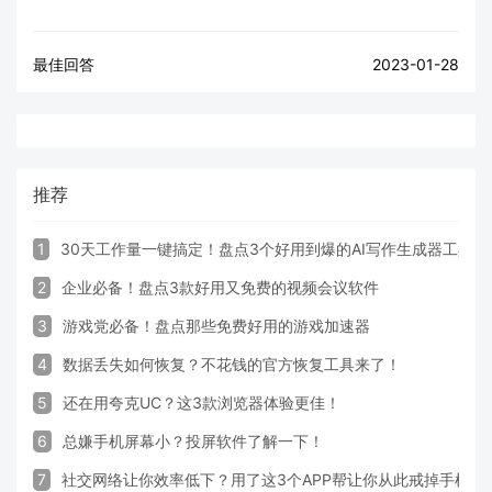
最佳回答
2023-01-28
推荐
1
30天工作量一键搞定！盘点3个好用到爆的AI写作生成器工具
2
企业必备！盘点3款好用又免费的视频会议软件
3
游戏党必备！盘点那些免费好用的游戏加速器
4
数据丢失如何恢复？不花钱的官方恢复工具来了！
5
还在用夸克UC？这3款浏览器体验更佳！
6
总嫌手机屏幕小？投屏软件了解一下！
7
社交网络让你效率低下？用了这3个APP帮让你从此戒掉手机！