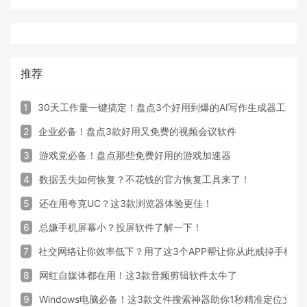
推荐
1
30天工作量一键搞定！盘点3个好用到爆的AI写作生成器工具
2
企业必备！盘点3款好用又免费的视频会议软件
3
游戏党必备！盘点那些免费好用的游戏加速器
4
数据丢失如何恢复？不花钱的官方恢复工具来了！
5
还在用夸克UC？这3款浏览器体验更佳！
6
总嫌手机屏幕小？投屏软件了解一下！
7
社交网络让你效率低下？用了这3个APP帮让你从此戒掉手机！
8
网红自媒体都在用！这3款音频剪辑软件太牛了
9
Windows电脑必备！这3款文件搜索神器助你1秒精准定位文件