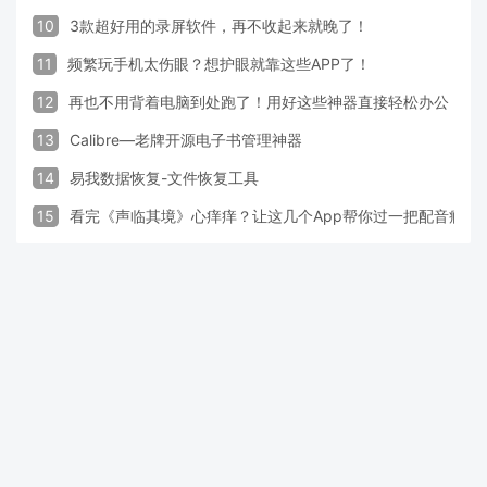
10
3款超好用的录屏软件，再不收起来就晚了！
11
频繁玩手机太伤眼？想护眼就靠这些APP了！
12
再也不用背着电脑到处跑了！用好这些神器直接轻松办公
13
Calibre—老牌开源电子书管理神器
14
易我数据恢复-文件恢复工具
15
看完《声临其境》心痒痒？让这几个App帮你过一把配音瘾