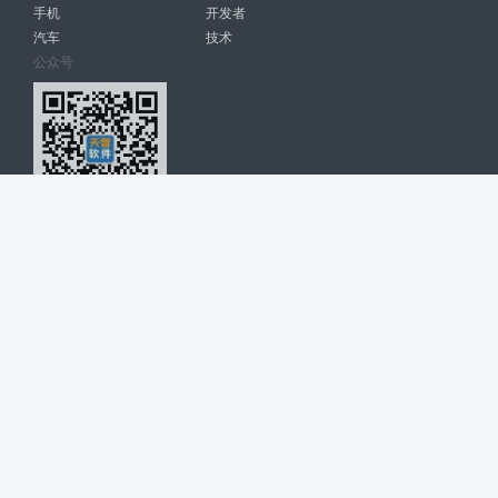
手机
开发者
汽车
技术
公众号
天智软件 南宁博大高科计算机有限公司 版权所有 ©
2026. All Rights
Reserved. tintsoft.com
网站展示的品牌信息和数据，是基于互联网大数据及品牌方的公开信息，
收集整理客观呈现，仅提供参考使用，不代表网站支持观点；如有侵权、
错误信息，请及时联系我们更正或删除！
广告与友链交换QQ: 4322897 共同关注软件行业
博大软件
盈门
ManualLib