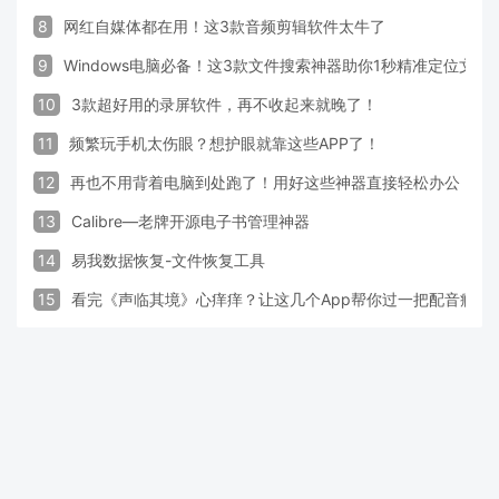
8
网红自媒体都在用！这3款音频剪辑软件太牛了
9
Windows电脑必备！这3款文件搜索神器助你1秒精准定位文件
10
3款超好用的录屏软件，再不收起来就晚了！
11
频繁玩手机太伤眼？想护眼就靠这些APP了！
12
再也不用背着电脑到处跑了！用好这些神器直接轻松办公
13
Calibre—老牌开源电子书管理神器
14
易我数据恢复-文件恢复工具
15
看完《声临其境》心痒痒？让这几个App帮你过一把配音瘾