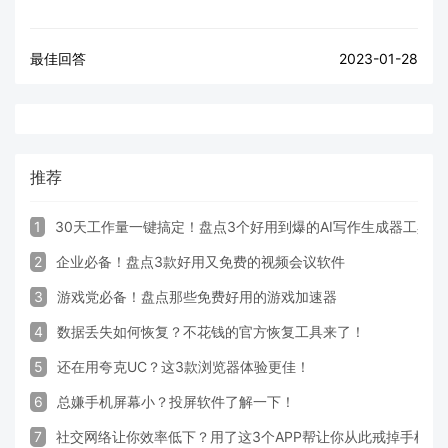
最佳回答
2023-01-28
推荐
1
30天工作量一键搞定！盘点3个好用到爆的AI写作生成器工具
2
企业必备！盘点3款好用又免费的视频会议软件
3
游戏党必备！盘点那些免费好用的游戏加速器
4
数据丢失如何恢复？不花钱的官方恢复工具来了！
5
还在用夸克UC？这3款浏览器体验更佳！
6
总嫌手机屏幕小？投屏软件了解一下！
7
社交网络让你效率低下？用了这3个APP帮让你从此戒掉手机！