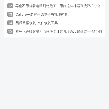
12
再也不用背着电脑到处跑了！用好这些神器直接轻松办公
13
Calibre—老牌开源电子书管理神器
14
易我数据恢复-文件恢复工具
15
看完《声临其境》心痒痒？让这几个App帮你过一把配音瘾