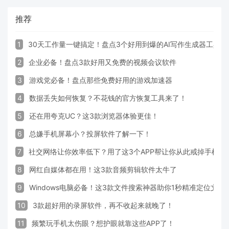
推荐
1
30天工作量一键搞定！盘点3个好用到爆的AI写作生成器工具
2
企业必备！盘点3款好用又免费的视频会议软件
3
游戏党必备！盘点那些免费好用的游戏加速器
4
数据丢失如何恢复？不花钱的官方恢复工具来了！
5
还在用夸克UC？这3款浏览器体验更佳！
6
总嫌手机屏幕小？投屏软件了解一下！
7
社交网络让你效率低下？用了这3个APP帮让你从此戒掉手机！
8
网红自媒体都在用！这3款音频剪辑软件太牛了
9
Windows电脑必备！这3款文件搜索神器助你1秒精准定位文件
10
3款超好用的录屏软件，再不收起来就晚了！
11
频繁玩手机太伤眼？想护眼就靠这些APP了！