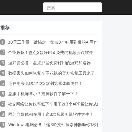
推荐
1
30天工作量一键搞定！盘点3个好用到爆的AI写作生成器工具
2
企业必备！盘点3款好用又免费的视频会议软件
3
游戏党必备！盘点那些免费好用的游戏加速器
4
数据丢失如何恢复？不花钱的官方恢复工具来了！
5
还在用夸克UC？这3款浏览器体验更佳！
6
总嫌手机屏幕小？投屏软件了解一下！
7
社交网络让你效率低下？用了这3个APP帮让你从此戒掉手机！
8
网红自媒体都在用！这3款音频剪辑软件太牛了
9
Windows电脑必备！这3款文件搜索神器助你1秒精准定位文件