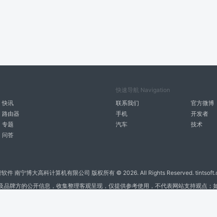
快速导航 Navigation
快讯
联系我们
官方微博
路由器
手机
开发者
专题
汽车
技术
问答
智软件 南宁博大高科计算机有限公司 版权所有 ©
2026. All Rights Reserved. tintsoft
及品牌方的公开信息，收集整理客观呈现，仅提供参考使用，不代表网站支持观点；
广告与友链交换QQ: 4322897 共同关注软件行业
博大软件
盈门
ManualLib