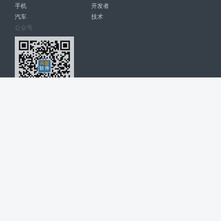
手机
开发者
汽车
技术
公众号
天智软件 南宁博大高科计算机有限公司 版权所有 ©
2026. All Rights
Reserved. tintsoft.com
网站展示的品牌信息和数据，是基于互联网大数据及品牌方的公开信息，
收集整理客观呈现，仅提供参考使用，不代表网站支持观点；如有侵权、
错误信息，请及时联系我们更正或删除！
广告与友链交换QQ: 4322897 共同关注软件行业
博大软件
盈门
ManualLib