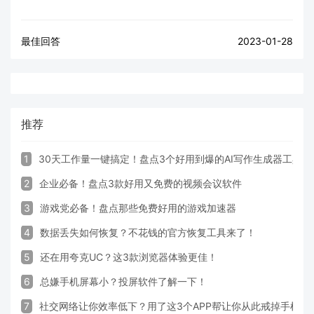
最佳回答
2023-01-28
推荐
1
30天工作量一键搞定！盘点3个好用到爆的AI写作生成器工具
2
企业必备！盘点3款好用又免费的视频会议软件
3
游戏党必备！盘点那些免费好用的游戏加速器
4
数据丢失如何恢复？不花钱的官方恢复工具来了！
5
还在用夸克UC？这3款浏览器体验更佳！
6
总嫌手机屏幕小？投屏软件了解一下！
7
社交网络让你效率低下？用了这3个APP帮让你从此戒掉手机！