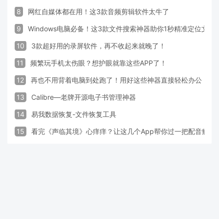
8
网红自媒体都在用！这3款音频剪辑软件太牛了
9
Windows电脑必备！这3款文件搜索神器助你1秒精准定位文件
10
3款超好用的录屏软件，再不收起来就晚了！
11
频繁玩手机太伤眼？想护眼就靠这些APP了！
12
再也不用背着电脑到处跑了！用好这些神器直接轻松办公
13
Calibre—老牌开源电子书管理神器
14
易我数据恢复-文件恢复工具
15
看完《声临其境》心痒痒？让这几个App帮你过一把配音瘾