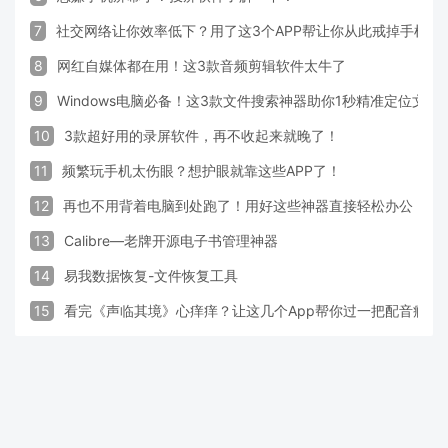
7
社交网络让你效率低下？用了这3个APP帮让你从此戒掉手机！
8
网红自媒体都在用！这3款音频剪辑软件太牛了
9
Windows电脑必备！这3款文件搜索神器助你1秒精准定位文件
10
3款超好用的录屏软件，再不收起来就晚了！
11
频繁玩手机太伤眼？想护眼就靠这些APP了！
12
再也不用背着电脑到处跑了！用好这些神器直接轻松办公
13
Calibre—老牌开源电子书管理神器
14
易我数据恢复-文件恢复工具
15
看完《声临其境》心痒痒？让这几个App帮你过一把配音瘾