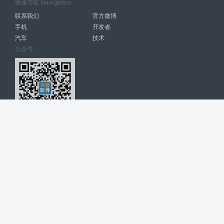
快速导航 Navigation
联系我们
官方微博
手机
开发者
汽车
技术
公众号
天智软件 南宁博大高科计算机有限公司 版权所有 ©
2026. All Rights
Reserved. tintsoft.com
网站展示的品牌信息和数据，是基于互联网大数据及品牌方的公开信息，
收集整理客观呈现，仅提供参考使用，不代表网站支持观点；如有侵权、
错误信息，请及时联系我们更正或删除！
广告与友链交换QQ: 4322897 共同关注软件行业
博大软件
盈门
ManualLib