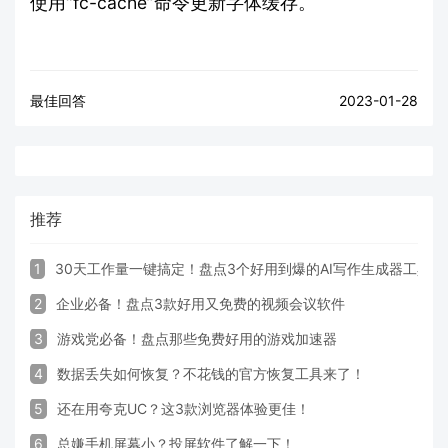
使用“fc-cache”命令更新字体缓存。
最佳回答
2023-01-28
推荐
1
30天工作量一键搞定！盘点3个好用到爆的AI写作生成器工具
2
企业必备！盘点3款好用又免费的视频会议软件
3
游戏党必备！盘点那些免费好用的游戏加速器
4
数据丢失如何恢复？不花钱的官方恢复工具来了！
5
还在用夸克UC？这3款浏览器体验更佳！
6
总嫌手机屏幕小？投屏软件了解一下！