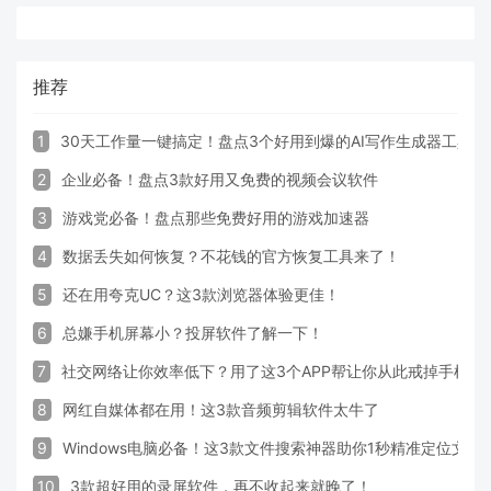
推荐
1
30天工作量一键搞定！盘点3个好用到爆的AI写作生成器工具
2
企业必备！盘点3款好用又免费的视频会议软件
3
游戏党必备！盘点那些免费好用的游戏加速器
4
数据丢失如何恢复？不花钱的官方恢复工具来了！
5
还在用夸克UC？这3款浏览器体验更佳！
6
总嫌手机屏幕小？投屏软件了解一下！
7
社交网络让你效率低下？用了这3个APP帮让你从此戒掉手机！
8
网红自媒体都在用！这3款音频剪辑软件太牛了
9
Windows电脑必备！这3款文件搜索神器助你1秒精准定位文件
10
3款超好用的录屏软件，再不收起来就晚了！