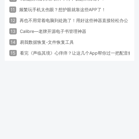
11
频繁玩手机太伤眼？想护眼就靠这些APP了！
12
再也不用背着电脑到处跑了！用好这些神器直接轻松办公
13
Calibre—老牌开源电子书管理神器
14
易我数据恢复-文件恢复工具
15
看完《声临其境》心痒痒？让这几个App帮你过一把配音瘾