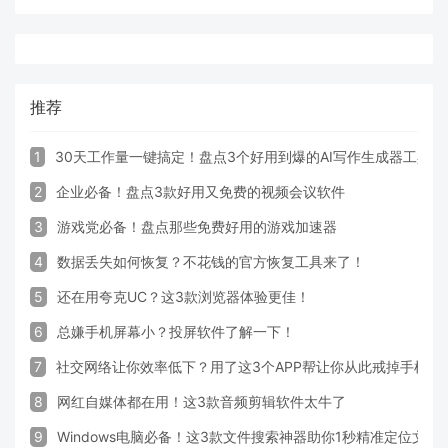
推荐
1
30天工作量一键搞定！盘点3个好用到爆的AI写作生成器工具
2
企业必备！盘点3款好用又免费的视频会议软件
3
游戏党必备！盘点那些免费好用的游戏加速器
4
数据丢失如何恢复？不花钱的官方恢复工具来了！
5
还在用夸克UC？这3款浏览器体验更佳！
6
总嫌手机屏幕小？投屏软件了解一下！
7
社交网络让你效率低下？用了这3个APP帮让你从此戒掉手机！
8
网红自媒体都在用！这3款音频剪辑软件太牛了
9
Windows电脑必备！这3款文件搜索神器助你1秒精准定位文件