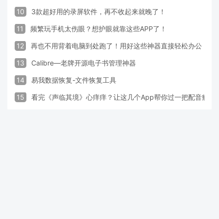
10
3款超好用的录屏软件，再不收起来就晚了！
11
频繁玩手机太伤眼？想护眼就靠这些APP了！
12
再也不用背着电脑到处跑了！用好这些神器直接轻松办公
13
Calibre—老牌开源电子书管理神器
14
易我数据恢复-文件恢复工具
15
看完《声临其境》心痒痒？让这几个App帮你过一把配音瘾