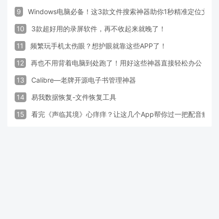
9
Windows电脑必备！这3款文件搜索神器助你1秒精准定位文件
10
3款超好用的录屏软件，再不收起来就晚了！
11
频繁玩手机太伤眼？想护眼就靠这些APP了！
12
再也不用背着电脑到处跑了！用好这些神器直接轻松办公
13
Calibre—老牌开源电子书管理神器
14
易我数据恢复-文件恢复工具
15
看完《声临其境》心痒痒？让这几个App帮你过一把配音瘾