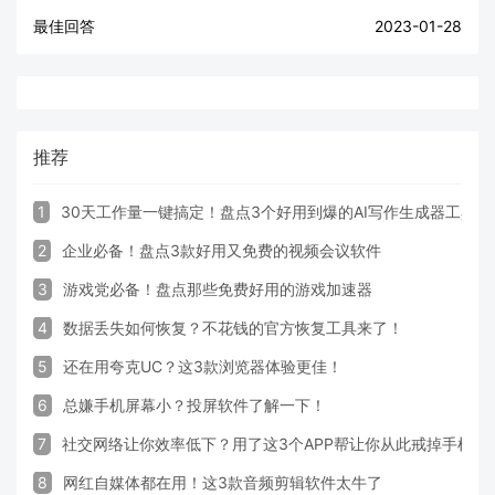
最佳回答
2023-01-28
推荐
1
30天工作量一键搞定！盘点3个好用到爆的AI写作生成器工具
2
企业必备！盘点3款好用又免费的视频会议软件
3
游戏党必备！盘点那些免费好用的游戏加速器
4
数据丢失如何恢复？不花钱的官方恢复工具来了！
5
还在用夸克UC？这3款浏览器体验更佳！
6
总嫌手机屏幕小？投屏软件了解一下！
7
社交网络让你效率低下？用了这3个APP帮让你从此戒掉手机！
8
网红自媒体都在用！这3款音频剪辑软件太牛了