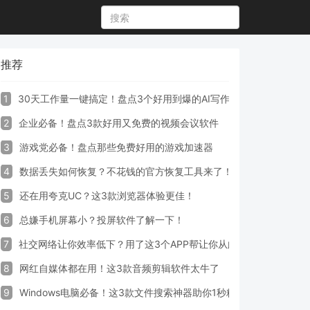
推荐
1
30天工作量一键搞定！盘点3个好用到爆的AI写作生成器工具
2
企业必备！盘点3款好用又免费的视频会议软件
3
游戏党必备！盘点那些免费好用的游戏加速器
4
数据丢失如何恢复？不花钱的官方恢复工具来了！
5
还在用夸克UC？这3款浏览器体验更佳！
6
总嫌手机屏幕小？投屏软件了解一下！
7
社交网络让你效率低下？用了这3个APP帮让你从此戒掉手机！
8
网红自媒体都在用！这3款音频剪辑软件太牛了
9
Windows电脑必备！这3款文件搜索神器助你1秒精准定位文件