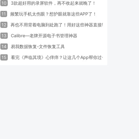
10
3款超好用的录屏软件，再不收起来就晚了！
11
频繁玩手机太伤眼？想护眼就靠这些APP了！
12
再也不用背着电脑到处跑了！用好这些神器直接轻松办公
13
Calibre—老牌开源电子书管理神器
14
易我数据恢复-文件恢复工具
15
看完《声临其境》心痒痒？让这几个App帮你过一把配音瘾