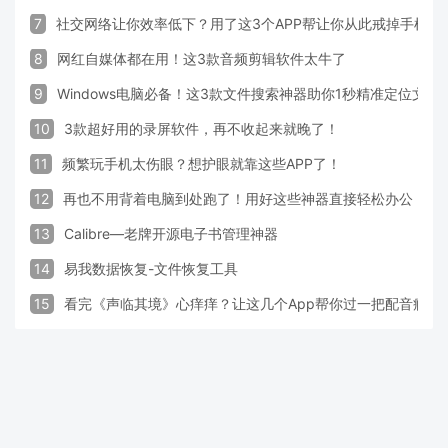
7
社交网络让你效率低下？用了这3个APP帮让你从此戒掉手机！
8
网红自媒体都在用！这3款音频剪辑软件太牛了
9
Windows电脑必备！这3款文件搜索神器助你1秒精准定位文件
10
3款超好用的录屏软件，再不收起来就晚了！
11
频繁玩手机太伤眼？想护眼就靠这些APP了！
12
再也不用背着电脑到处跑了！用好这些神器直接轻松办公
13
Calibre—老牌开源电子书管理神器
14
易我数据恢复-文件恢复工具
15
看完《声临其境》心痒痒？让这几个App帮你过一把配音瘾