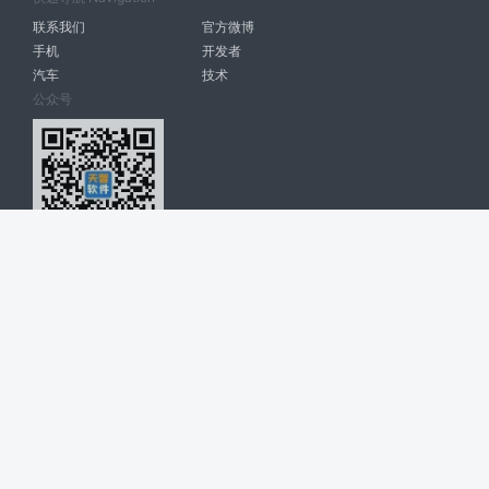
联系我们
官方微博
手机
开发者
汽车
技术
公众号
天智软件 南宁博大高科计算机有限公司 版权所有 ©
2026. All Rights
Reserved. tintsoft.com
网站展示的品牌信息和数据，是基于互联网大数据及品牌方的公开信息，
收集整理客观呈现，仅提供参考使用，不代表网站支持观点；如有侵权、
错误信息，请及时联系我们更正或删除！
广告与友链交换QQ: 4322897 共同关注软件行业
博大软件
盈门
ManualLib