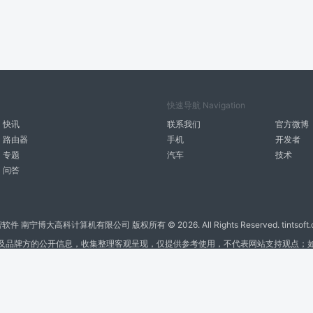
快速导航 Navigation
快讯
联系我们
官方微博
路由器
手机
开发者
专题
汽车
技术
问答
智软件 南宁博大高科计算机有限公司 版权所有 ©
2026. All Rights Reserved. tintsoft
及品牌方的公开信息，收集整理客观呈现，仅提供参考使用，不代表网站支持观点；
广告与友链交换QQ: 4322897 共同关注软件行业
博大软件
盈门
ManualLib