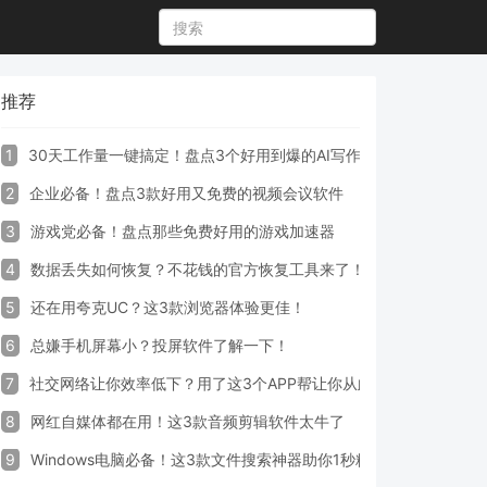
推荐
1
30天工作量一键搞定！盘点3个好用到爆的AI写作生成器工具
2
企业必备！盘点3款好用又免费的视频会议软件
3
游戏党必备！盘点那些免费好用的游戏加速器
4
数据丢失如何恢复？不花钱的官方恢复工具来了！
5
还在用夸克UC？这3款浏览器体验更佳！
6
总嫌手机屏幕小？投屏软件了解一下！
7
社交网络让你效率低下？用了这3个APP帮让你从此戒掉手机！
8
网红自媒体都在用！这3款音频剪辑软件太牛了
9
Windows电脑必备！这3款文件搜索神器助你1秒精准定位文件