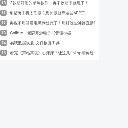
10
3款超好用的录屏软件，再不收起来就晚了！
11
频繁玩手机太伤眼？想护眼就靠这些APP了！
12
再也不用背着电脑到处跑了！用好这些神器直接轻松办公
13
Calibre—老牌开源电子书管理神器
14
易我数据恢复-文件恢复工具
15
看完《声临其境》心痒痒？让这几个App帮你过一把配音瘾