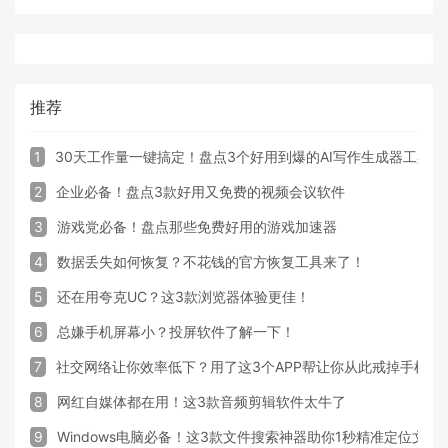
推荐
1
30天工作量一键搞定！盘点3个好用到爆的AI写作生成器工具
2
企业必备！盘点3款好用又免费的视频会议软件
3
游戏党必备！盘点那些免费好用的游戏加速器
4
数据丢失如何恢复？不花钱的官方恢复工具来了！
5
还在用夸克UC？这3款浏览器体验更佳！
6
总嫌手机屏幕小？投屏软件了解一下！
7
社交网络让你效率低下？用了这3个APP帮让你从此戒掉手机！
8
网红自媒体都在用！这3款音频剪辑软件太牛了
9
Windows电脑必备！这3款文件搜索神器助你1秒精准定位文件