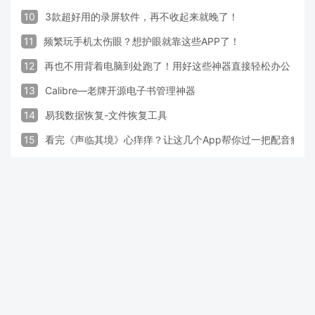
10
3款超好用的录屏软件，再不收起来就晚了！
11
频繁玩手机太伤眼？想护眼就靠这些APP了！
12
再也不用背着电脑到处跑了！用好这些神器直接轻松办公
13
Calibre—老牌开源电子书管理神器
14
易我数据恢复-文件恢复工具
15
看完《声临其境》心痒痒？让这几个App帮你过一把配音瘾