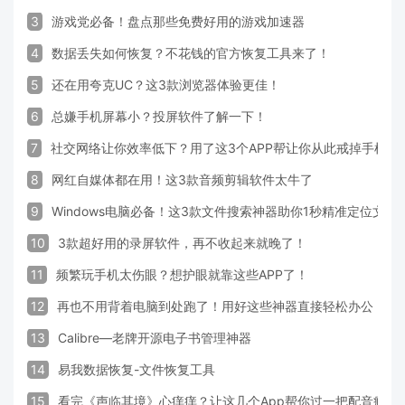
3
游戏党必备！盘点那些免费好用的游戏加速器
4
数据丢失如何恢复？不花钱的官方恢复工具来了！
5
还在用夸克UC？这3款浏览器体验更佳！
6
总嫌手机屏幕小？投屏软件了解一下！
7
社交网络让你效率低下？用了这3个APP帮让你从此戒掉手机！
8
网红自媒体都在用！这3款音频剪辑软件太牛了
9
Windows电脑必备！这3款文件搜索神器助你1秒精准定位文件
10
3款超好用的录屏软件，再不收起来就晚了！
11
频繁玩手机太伤眼？想护眼就靠这些APP了！
12
再也不用背着电脑到处跑了！用好这些神器直接轻松办公
13
Calibre—老牌开源电子书管理神器
14
易我数据恢复-文件恢复工具
15
看完《声临其境》心痒痒？让这几个App帮你过一把配音瘾