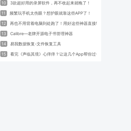
10
3款超好用的录屏软件，再不收起来就晚了！
11
频繁玩手机太伤眼？想护眼就靠这些APP了！
12
再也不用背着电脑到处跑了！用好这些神器直接轻松办公
13
Calibre—老牌开源电子书管理神器
14
易我数据恢复-文件恢复工具
15
看完《声临其境》心痒痒？让这几个App帮你过一把配音瘾