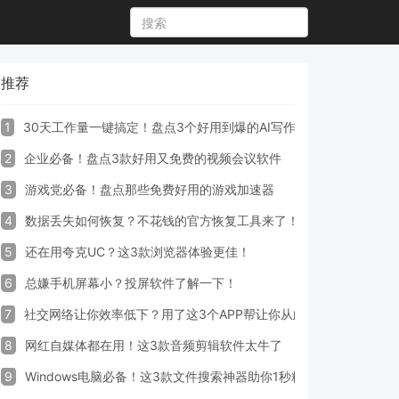
推荐
1
30天工作量一键搞定！盘点3个好用到爆的AI写作生成器工具
2
企业必备！盘点3款好用又免费的视频会议软件
3
游戏党必备！盘点那些免费好用的游戏加速器
4
数据丢失如何恢复？不花钱的官方恢复工具来了！
5
还在用夸克UC？这3款浏览器体验更佳！
6
总嫌手机屏幕小？投屏软件了解一下！
7
社交网络让你效率低下？用了这3个APP帮让你从此戒掉手机！
8
网红自媒体都在用！这3款音频剪辑软件太牛了
9
Windows电脑必备！这3款文件搜索神器助你1秒精准定位文件