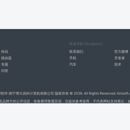
快速导航 Navigation
快讯
联系我们
官方微博
路由器
手机
开发者
专题
汽车
技术
问答
智软件 南宁博大高科计算机有限公司 版权所有 ©
2026. All Rights Reserved. tintsoft
及品牌方的公开信息，收集整理客观呈现，仅提供参考使用，不代表网站支持观点；
广告与友链交换QQ: 4322897 共同关注软件行业
博大软件
盈门
ManualLib