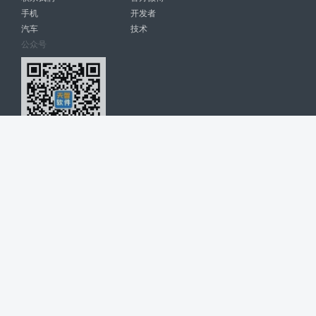
手机
开发者
汽车
技术
公众号
天智软件 南宁博大高科计算机有限公司 版权所有 ©
2026. All Rights
Reserved. tintsoft.com
网站展示的品牌信息和数据，是基于互联网大数据及品牌方的公开信息，
收集整理客观呈现，仅提供参考使用，不代表网站支持观点；如有侵权、
错误信息，请及时联系我们更正或删除！
广告与友链交换QQ: 4322897 共同关注软件行业
博大软件
盈门
ManualLib