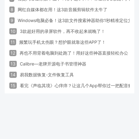
8
网红自媒体都在用！这3款音频剪辑软件太牛了
9
Windows电脑必备！这3款文件搜索神器助你1秒精准定位文件
10
3款超好用的录屏软件，再不收起来就晚了！
11
频繁玩手机太伤眼？想护眼就靠这些APP了！
12
再也不用背着电脑到处跑了！用好这些神器直接轻松办公
13
Calibre—老牌开源电子书管理神器
14
易我数据恢复-文件恢复工具
15
看完《声临其境》心痒痒？让这几个App帮你过一把配音瘾