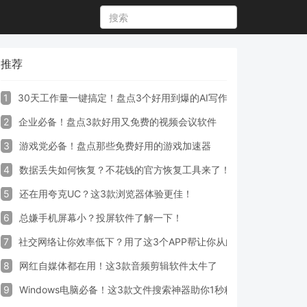
推荐
1
30天工作量一键搞定！盘点3个好用到爆的AI写作生成器工具
2
企业必备！盘点3款好用又免费的视频会议软件
3
游戏党必备！盘点那些免费好用的游戏加速器
4
数据丢失如何恢复？不花钱的官方恢复工具来了！
5
还在用夸克UC？这3款浏览器体验更佳！
6
总嫌手机屏幕小？投屏软件了解一下！
7
社交网络让你效率低下？用了这3个APP帮让你从此戒掉手机！
8
网红自媒体都在用！这3款音频剪辑软件太牛了
9
Windows电脑必备！这3款文件搜索神器助你1秒精准定位文件