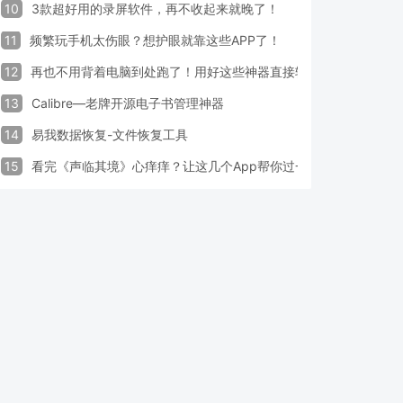
10
3款超好用的录屏软件，再不收起来就晚了！
11
频繁玩手机太伤眼？想护眼就靠这些APP了！
12
再也不用背着电脑到处跑了！用好这些神器直接轻松办公
13
Calibre—老牌开源电子书管理神器
14
易我数据恢复-文件恢复工具
15
看完《声临其境》心痒痒？让这几个App帮你过一把配音瘾