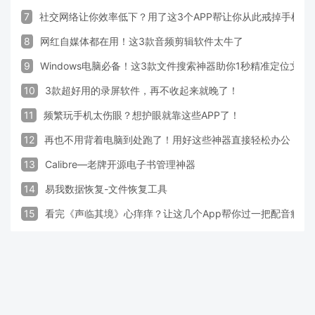
7
社交网络让你效率低下？用了这3个APP帮让你从此戒掉手机！
8
网红自媒体都在用！这3款音频剪辑软件太牛了
9
Windows电脑必备！这3款文件搜索神器助你1秒精准定位文件
10
3款超好用的录屏软件，再不收起来就晚了！
11
频繁玩手机太伤眼？想护眼就靠这些APP了！
12
再也不用背着电脑到处跑了！用好这些神器直接轻松办公
13
Calibre—老牌开源电子书管理神器
14
易我数据恢复-文件恢复工具
15
看完《声临其境》心痒痒？让这几个App帮你过一把配音瘾