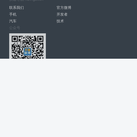
联系我们
官方微博
手机
开发者
汽车
技术
公众号
天智软件 南宁博大高科计算机有限公司 版权所有 ©
2026. All Rights
Reserved. tintsoft.com
网站展示的品牌信息和数据，是基于互联网大数据及品牌方的公开信息，
收集整理客观呈现，仅提供参考使用，不代表网站支持观点；如有侵权、
错误信息，请及时联系我们更正或删除！
广告与友链交换QQ: 4322897 共同关注软件行业
博大软件
盈门
ManualLib