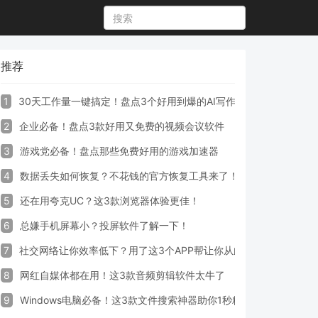
推荐
1
30天工作量一键搞定！盘点3个好用到爆的AI写作生成器工具
2
企业必备！盘点3款好用又免费的视频会议软件
3
游戏党必备！盘点那些免费好用的游戏加速器
4
数据丢失如何恢复？不花钱的官方恢复工具来了！
5
还在用夸克UC？这3款浏览器体验更佳！
6
总嫌手机屏幕小？投屏软件了解一下！
7
社交网络让你效率低下？用了这3个APP帮让你从此戒掉手机！
8
网红自媒体都在用！这3款音频剪辑软件太牛了
9
Windows电脑必备！这3款文件搜索神器助你1秒精准定位文件