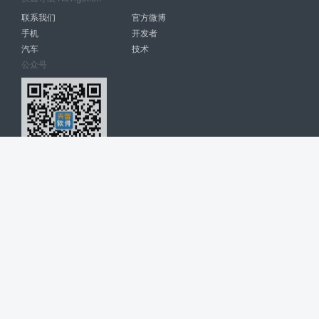
联系我们
官方微博
手机
开发者
汽车
技术
公众号
天智软件 南宁博大高科计算机有限公司 版权所有 ©
2026. All Rights
Reserved. tintsoft.com
网站展示的品牌信息和数据，是基于互联网大数据及品牌方的公开信息，
收集整理客观呈现，仅提供参考使用，不代表网站支持观点；如有侵权、
错误信息，请及时联系我们更正或删除！
广告与友链交换QQ: 4322897 共同关注软件行业
博大软件
盈门
ManualLib