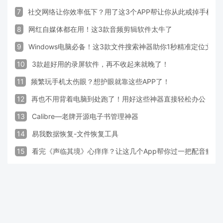
7
社交网络让你效率低下？用了这3个APP帮让你从此戒掉手机！
8
网红自媒体都在用！这3款音频剪辑软件太牛了
9
Windows电脑必备！这3款文件搜索神器助你1秒精准定位文件
10
3款超好用的录屏软件，再不收起来就晚了！
11
频繁玩手机太伤眼？想护眼就靠这些APP了！
12
再也不用背着电脑到处跑了！用好这些神器直接轻松办公
13
Calibre—老牌开源电子书管理神器
14
易我数据恢复-文件恢复工具
15
看完《声临其境》心痒痒？让这几个App帮你过一把配音瘾