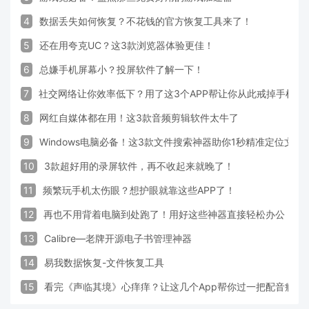
4
数据丢失如何恢复？不花钱的官方恢复工具来了！
5
还在用夸克UC？这3款浏览器体验更佳！
6
总嫌手机屏幕小？投屏软件了解一下！
7
社交网络让你效率低下？用了这3个APP帮让你从此戒掉手机！
8
网红自媒体都在用！这3款音频剪辑软件太牛了
9
Windows电脑必备！这3款文件搜索神器助你1秒精准定位文件
10
3款超好用的录屏软件，再不收起来就晚了！
11
频繁玩手机太伤眼？想护眼就靠这些APP了！
12
再也不用背着电脑到处跑了！用好这些神器直接轻松办公
13
Calibre—老牌开源电子书管理神器
14
易我数据恢复-文件恢复工具
15
看完《声临其境》心痒痒？让这几个App帮你过一把配音瘾