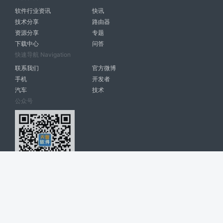
软件行业资讯
快讯
技术分享
路由器
资源分享
专题
下载中心
问答
快速导航 Navigation
联系我们
官方微博
手机
开发者
汽车
技术
公众号
天智软件 南宁博大高科计算机有限公司 版权所有 ©
2026. All Rights
Reserved. tintsoft.com
网站展示的品牌信息和数据，是基于互联网大数据及品牌方的公开信息，
收集整理客观呈现，仅提供参考使用，不代表网站支持观点；如有侵权、