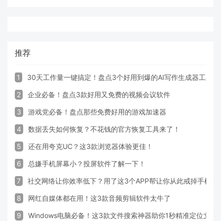
推荐
1
30天工作量一键搞定！盘点3个好用到爆的AI写作生成器工具
2
企业必备！盘点3款好用又免费的视频会议软件
3
游戏党必备！盘点那些免费好用的游戏加速器
4
数据丢失如何恢复？不花钱的官方恢复工具来了！
5
还在用夸克UC？这3款浏览器体验更佳！
6
总嫌手机屏幕小？投屏软件了解一下！
7
社交网络让你效率低下？用了这3个APP帮让你从此戒掉手机！
8
网红自媒体都在用！这3款音频剪辑软件太牛了
9
Windows电脑必备！这3款文件搜索神器助你1秒精准定位文件