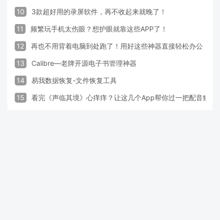
10
3款超好用的录屏软件，再不收起来就晚了！
11
频繁玩手机太伤眼？想护眼就靠这些APP了！
12
再也不用背着电脑到处跑了！用好这些神器直接轻松办公
13
Calibre—老牌开源电子书管理神器
14
易我数据恢复-文件恢复工具
15
看完《声临其境》心痒痒？让这几个App帮你过一把配音瘾