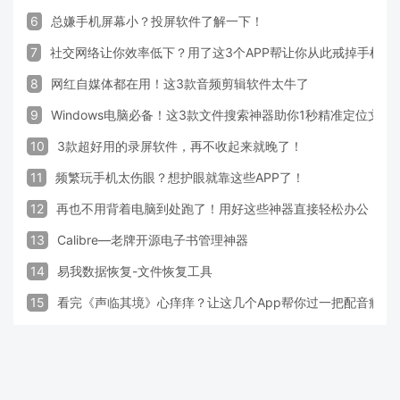
6
总嫌手机屏幕小？投屏软件了解一下！
7
社交网络让你效率低下？用了这3个APP帮让你从此戒掉手机！
8
网红自媒体都在用！这3款音频剪辑软件太牛了
9
Windows电脑必备！这3款文件搜索神器助你1秒精准定位文件
10
3款超好用的录屏软件，再不收起来就晚了！
11
频繁玩手机太伤眼？想护眼就靠这些APP了！
12
再也不用背着电脑到处跑了！用好这些神器直接轻松办公
13
Calibre—老牌开源电子书管理神器
14
易我数据恢复-文件恢复工具
15
看完《声临其境》心痒痒？让这几个App帮你过一把配音瘾