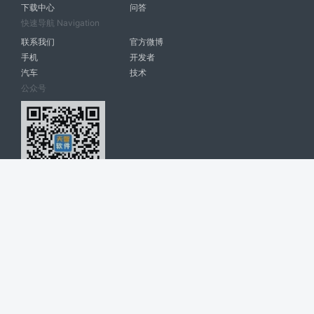
下载中心
问答
快速导航 Navigation
联系我们
官方微博
手机
开发者
汽车
技术
公众号
天智软件 南宁博大高科计算机有限公司 版权所有 ©
2026. All Rights
Reserved. tintsoft.com
网站展示的品牌信息和数据，是基于互联网大数据及品牌方的公开信息，
收集整理客观呈现，仅提供参考使用，不代表网站支持观点；如有侵权、
错误信息，请及时联系我们更正或删除！
广告与友链交换QQ: 4322897 共同关注软件行业
博大软件
盈门
ManualLib